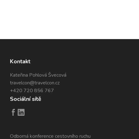
Kontakt
Kateřina Pohlová Švecová
travelcon@travelcon.cz
+420 720 856 767
Sociální sítě
Odborná konference cestovního ruchu