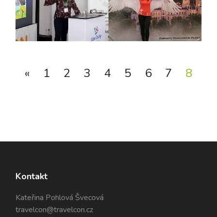
«
1
2
3
4
5
6
7
8
Kontakt
Kateřina Pohlová Švecová
travelcon@travelcon.cz